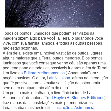
Todos os pontos luminosos que podem ser vistos na
imagem dizem algo para você: a Terra, o lugar onde você
vive, com sua família, amigos, e todas as outras pessoas
não estão sozinhas.
Além dela, existe uma incrível vastidão de outros lugares,
alguns maiores que a Terra, outros menores.
E os pontos
luminosos que você consegue ver no céu são apenas uma
pequena parte de todos os possíveis lugares além da Terra!
Um livro da
Editora Melhoramentos
(“Astronomia”) traz
noções básicas. O autor,
Lair Nicolson
, afirma na introdução
que “é possível tirarmos muita satisfação da astronomia
sem outro equipamento além do olho”.
Um pouco mais detalhado, o livro “Iniciacion de La
Astronomia” de autoria
Fred Hoyle
(
H. Blunnes Editicions
)
traz mapas das constelações mais pormenorizados:
Leia e saiba mais neste site..
Iniciação a Astronomia