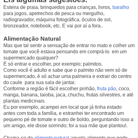
Esteira de praia, brinquedos para crianças, livros,
baralho
para jogos, apetrechos de pesca ou mergulho,
radiogravador, máquina fotográfica, óculos de sol,
bronzeador, notebook, etc. E vai por aí a fora..
Alimentação Natural
Mas que tal sentir a sensação de entrar no mato e colher um
tomate que você estava pensando em comprá-lo em um
supermercado qualquer?
É só entrar e escolher, por exemplo; palmitos.
Como você é adulto e sabe que o palmito não vem só de
supermercado, é só achar uma palmeira e extrair do centro
do caule para sua sala de jantar.
Conforme a região é fácil escolher pinhão,
fruta pão
, coco,
manga, banana, taioba, jaca, chuchu, frutas silvestres, e até
plantas medicinais.
Eu por exemplo, acampei em local que já tinha estado
antes com toda a família, e estranhei ter encontrado um
pequeno pé de tomate e outro de boldo, perguntando isso a
um amigo, ele disse sorrindo; foi a sua mãe que plantou!.
Chama-se de
alimento natural
aquele alimento que pode