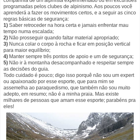
companhia de um alpinista experimentado ou em excursões
programadas pelos clubes de alpinismo. Aos poucos você
aprenderá a fazer os movimentos certos, e a seguir as cinco
regras básicas de segurança:
1)
Saber retroceder na hora certa e jamais enfrentar mau
tempo numa escalada;
2)
Não prosseguir quando faltar material apropriado;
3)
Nunca colar o corpo à rocha e ficar em posição vertical
para maior equilíbrio;
4)
Manter sempre três pontos de apoio e um de segurança;
5)
Não ir à montanha desacompanhado e respeitar sempre
as decisões do guia.
Todo cuidado é pouco; digo isso porquê não sou um expert
ou apaixonado por esse esporte, que para mim se
assemelha ao paraquedismo, que também não sou muito
adepto, em resumo; não é a minha praia.
Mas existe
milhares de pessoas que amam esse esporte; parabéns pra
eles!