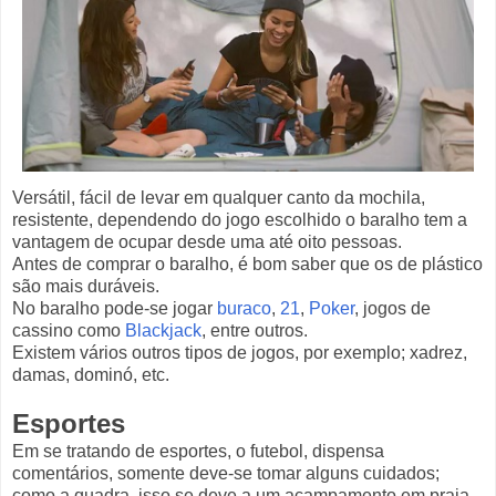
Versátil, fácil de levar em qualquer canto da mochila,
resistente, dependendo do jogo escolhido o baralho tem a
vantagem de ocupar desde uma até oito pessoas.
Antes de comprar o baralho, é bom saber que os de plástico
são mais duráveis.
No baralho pode-se jogar
buraco
,
21
,
Poker
, jogos de
cassino como
Blackjack
, entre outros.
Existem vários outros tipos de jogos, por exemplo; xadrez,
damas, dominó, etc.
Esportes
Em se tratando de esportes, o futebol, dispensa
comentários, somente deve-se tomar alguns cuidados;
como a quadra, isso se deve a um acampamento em praia