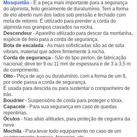
Mosquetão
- É a peça mais importante para a segurança
do alpinista, feito geralmente de duralumínio. Tem a forma
de elo aberto num dos lados sob pressão e fechado com
mola de retorno. É utilizado para prender a corda do
alpinista nos grampos cravados na rocha.
Descendeur
- Aparelho utilizado para descer da montanha,
espécie de freio para a corda de segurança.
Bota de escalada
- As mais sofisticadas são as de sola
vibram, material que adere firmemente à rocha.
Corda de segurança
- São do tipo perlon, de fabricação
nacional; deve ter 9 ou 11 mm de espessura e de 3 a 3,5 m
de comprimento.
Oito
- Peça de aço ou duralumínio, com a forma de um 8,
por onde passa a corda de segurança.
É usada para descida ou para sustentar o companheiro de
trás.
Boudrier
- Suspensório de corda para proteger o tórax.
Capacete
- Para sua segurança em caso de quedas
repentinas.
Óculos
- Nas altas altitudes, para proteção de cegueira da
neve.
Mochila
- Para levar todo equipamento no caso de um