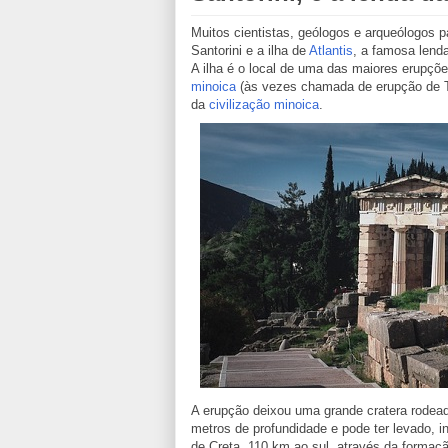
Muitos cientistas, geólogos e arqueólogos 
Santorini e a ilha de
Atlantis
, a famosa lend
A ilha é o local de uma das maiores erupçõe
minoica
(às vezes chamada de erupção de Te
da
civilização minoica
.
A erupção deixou uma grande cratera rodead
metros de profundidade e pode ter levado, in
de
Creta
, 110 km ao sul, através da forma