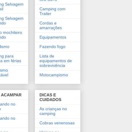
ng Selvagem
il
Camping com
Trailer
ng Selvagem
ndo
Cordas e
amarrações
o mochileiro
ando
Equipamentos
lismo
Fazendo fogo
ng para
Lista de
as em férias
equipamentos de
sobrevivência
ismo
tável
Motocampismo
 ACAMPAR
DICAS E
CUIDADOS
ando no
o
As crianças no
camping
ando no
Cobras venenosas