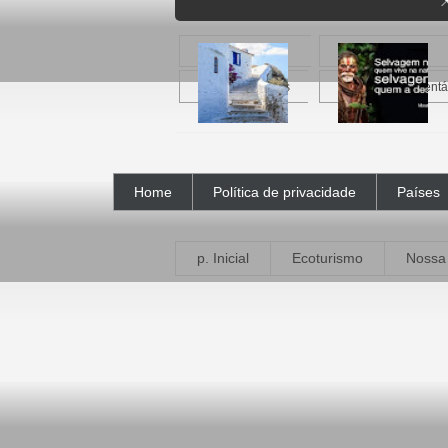

Ilha Folegandros
Ecoturismo sustentá
Home
Política de privacidade
Países
p. Inicial
Ecoturismo
Nossa 