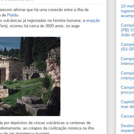
10 mel
parecem afirmar que há uma conexão entre a ilha de
lugare
a de
Platão
.
acamp
s vulcânicas já registradas na história humana: a
erupção
Campi
ra), ocorreu há cerca de 3600 anos, no auge
(PB) O
João 
Campin
(RJ-SP
Campi
Interio
Campi
crianç
Campi
procur
Capitó
mar de
Carra
a por depósitos de cinzas vulcânicas a centenas de
Destin
diretamente, ao colapso da civilização minoica na ilha
imperd
ção de um gigantesco
tsunami
.