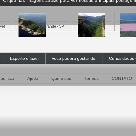
 Clique nas imagens abaixo para ver nossas principais postagen
vel
Ilha Queimada Grande - SP
Vale do Pati - BA
Lago Hill
Esporte e lazer
Você poderá gostar de:
Curiosidades 
política
Ajuda
Quem sou
Termos
CONTATO