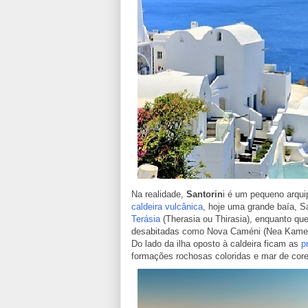
Na realidade,
Santorin
i é um pequeno arqui
caldeira vulcânica
, hoje uma grande baía, San
Terásia
(Therasia ou Thirasia), enquanto qu
desabitadas como Nova Caméni (Nea Kameni
Do lado da ilha oposto à caldeira ficam as
p
formações rochosas coloridas e mar de core