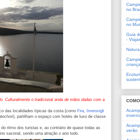
Campi
no Bras
Campi
no Mu
Guia d
- Viaj
Natura
Campi
crianç
Ecotur
susten
o. Culturalmente o tradicional anda de mãos dadas com a
COMO
Acamp
nco das localidades típicas da costa (como
Fira
,
Imerovigli
invern
ochori), partilham o espaço com hotéis de luxo de classe
Acamp
do ritmo dos turistas e, ao contrário de quase todas as
verão
tino sazonal, sendo uma atração o ano todo.