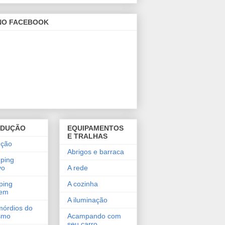
 NO FACEBOOK
ODUÇÃO
EQUIPAMENTOS
E TRALHAS
ução
Abrigos e barraca
ping
vo
A rede
ping
A cozinha
gem
A iluminação
mórdios do
smo
Acampando com
seu carro