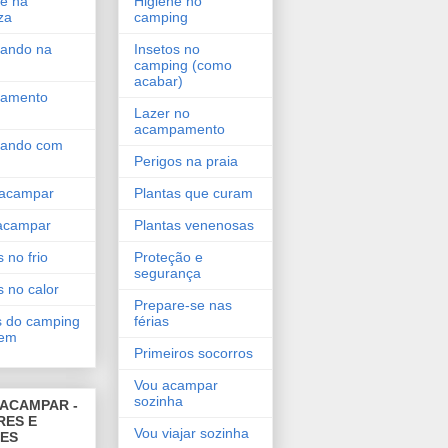
e na
Higiene no
za
camping
ando na
Insetos no
camping (como
acabar)
amento
Lazer no
acampamento
ando com
Perigos na praia
acampar
Plantas que curam
acampar
Plantas venenosas
 no frio
Proteção e
segurança
s no calor
Prepare-se nas
 do camping
férias
gem
Primeiros socorros
Vou acampar
sozinha
ACAMPAR -
RES E
Vou viajar sozinha
DES