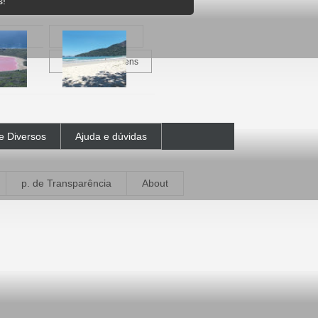
s!
ier
Galeria de imagens
e Diversos
Ajuda e dúvidas
p. de Transparência
About