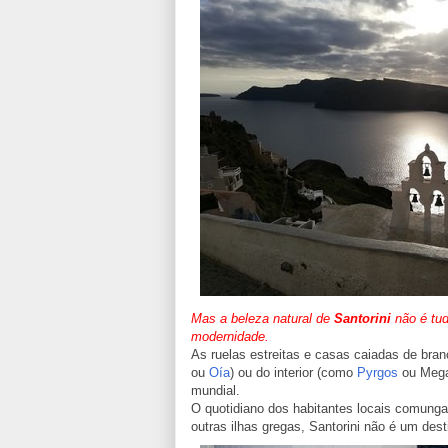
Mas a beleza natural de
Santorini
não é tud
modernidade.
As ruelas estreitas e casas caiadas de bra
ou
Oía
) ou do interior (como
Pyrgos
ou Megal
mundial.
O quotidiano dos habitantes locais comunga 
outras ilhas gregas, Santorini não é um des