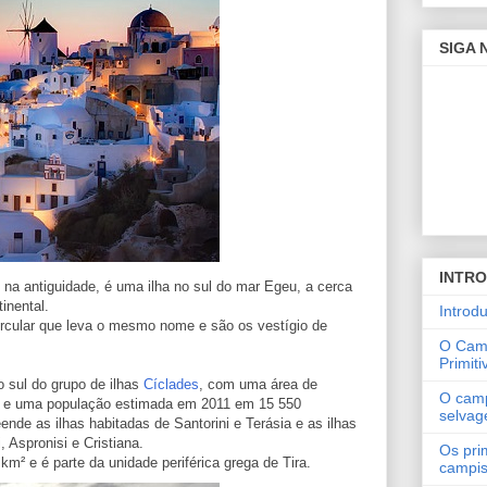
SIGA
INTR
na a
ntiguidade
, é uma
ilha
no sul do
mar Egeu
, a cerca
tinental.
Introd
rcular que leva o mesmo nome e são os vestígio de
O Cam
Primiti
 sul do grupo de ilhas
Cíclades
, com uma área de
O cam
s e uma população estimada em 2011 em 15 550
selva
ende as ilhas habitadas de Santorini e Terásia e as ilhas
 Aspronisi e Cristiana.
Os pri
 km² e é parte da
unidade periférica grega
de Tira.
campi