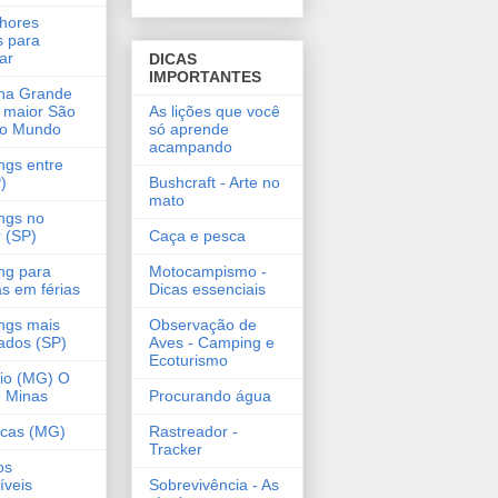
hores
s para
ar
DICAS
IMPORTANTES
na Grande
 maior São
As lições que você
do Mundo
só aprende
acampando
gs entre
)
Bushcraft - Arte no
mato
ngs no
r (SP)
Caça e pesca
ng para
Motocampismo -
as em férias
Dicas essenciais
ngs mais
Observação de
ados (SP)
Aves - Camping e
Ecoturismo
lio (MG) O
 Minas
Procurando água
ncas (MG)
Rastreador -
Tracker
os
íveis
Sobrevivência - As