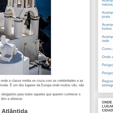
Acamp
nature
Acamp
praia
Acamp
furtivo
Acamp
rede
Como 
Onde 
Perigos
Perigo
 onde a classe média se cruza com as celebridades e as
Regras
selva
a moda. É um dos lugares da Europa onde muitos vão, não
 e obrigatório para todos aqueles que querem conhecer o
 têm a oferecer.
ONDE 
LUGA
 Atlântida
CIDA