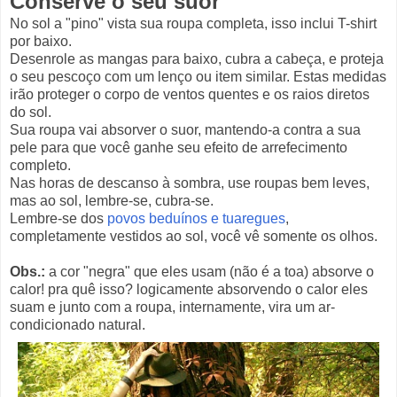
Conserve o seu suor
No sol a "pino" vista sua roupa completa, isso inclui T-shirt
por baixo.
Desenrole as mangas para baixo, cubra a cabeça, e proteja
o seu pescoço com um lenço ou item similar. Estas medidas
irão proteger o corpo de ventos quentes e os raios diretos
do sol.
Sua roupa vai absorver o suor, mantendo-a contra a sua
pele para que você ganhe seu efeito de arrefecimento
completo.
Nas horas de descanso à sombra, use roupas bem leves,
mas ao sol, lembre-se, cubra-se.
Lembre-se dos
povos beduínos e tuaregues
,
completamente vestidos ao sol, você vê somente os olhos.
Obs.:
a cor "negra" que eles usam (não é a toa) absorve o
calor! pra quê isso? logicamente absorvendo o calor eles
suam e junto com a roupa, internamente, vira um ar-
condicionado natural.