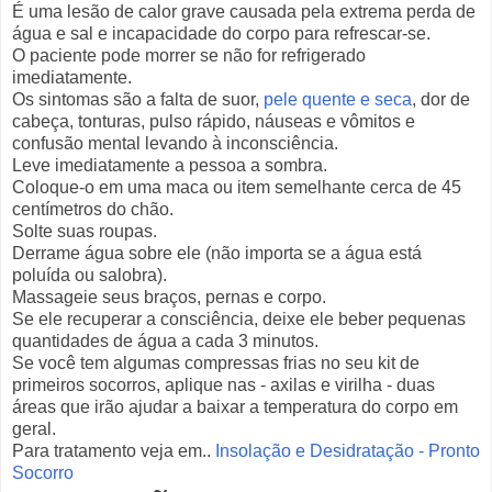
É uma lesão de calor grave causada pela extrema perda de
água e sal e incapacidade do corpo para refrescar-se.
O paciente pode morrer se não for refrigerado
imediatamente.
Os sintomas são a falta de suor,
pele quente e seca
, dor de
cabeça, tonturas, pulso rápido, náuseas e vômitos e
confusão mental levando à inconsciência.
Leve imediatamente a pessoa a sombra.
Coloque-o em uma maca ou item semelhante cerca de 45
centímetros do chão.
Solte suas roupas.
Derrame água sobre ele (não importa se a água está
poluída ou salobra).
Massageie seus braços, pernas e corpo.
Se ele recuperar a consciência, deixe ele beber pequenas
quantidades de água a cada 3 minutos.
Se você tem algumas compressas frias no seu kit de
primeiros socorros, aplique nas - axilas e virilha - duas
áreas que irão ajudar a baixar a temperatura do corpo em
geral.
Para tratamento veja em..
Insolação e Desidratação - Pronto
Socorro