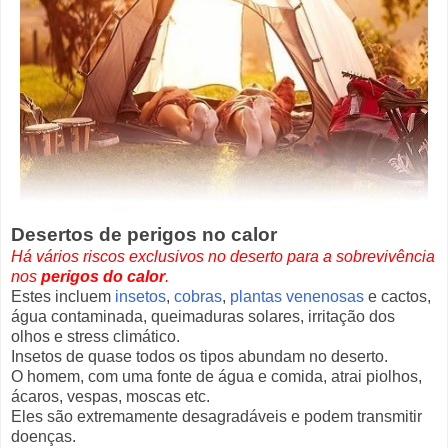
Desertos de perigos no calor
Há vários riscos exclusivos no deserto para a sobrevivência
nos
perigos do calor
.
Estes incluem
insetos
,
cobras
,
plantas venenosas
e cactos,
água contaminada, queimaduras solares, irritação dos
olhos e stress climático.
Insetos de quase todos os tipos abundam no deserto.
O homem, com uma fonte de água e comida, atrai piolhos,
ácaros, vespas, moscas etc.
Eles são extremamente desagradáveis e podem transmitir
doenças.