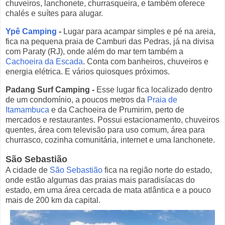
chuveiros, lanchonete, churrasqueira, e também oferece
chalés e suítes para alugar.
Ypê Camping
-
Lugar para acampar simples e pé na areia,
fica na pequena praia de Camburi das Pedras, já na divisa
com Paraty (RJ), onde além do mar tem também a
Cachoeira da Escada
. Conta com banheiros, chuveiros e
energia elétrica. E vários quiosques próximos.
Padang Surf Camping
-
Esse lugar fica localizado dentro
de um condomínio, a poucos metros da
Praia de
Itamambuca
e da Cachoeira de Prumirim, perto de
mercados e restaurantes. Possui estacionamento, chuveiros
quentes, área com televisão para uso comum, área para
churrasco, cozinha comunitária, internet e uma lanchonete.
São Sebastião
A cidade de
São Sebastião
fica na região norte do estado,
onde estão algumas das praias mais paradisíacas do
estado, em uma área cercada de mata atlântica e a pouco
mais de 200 km da capital.