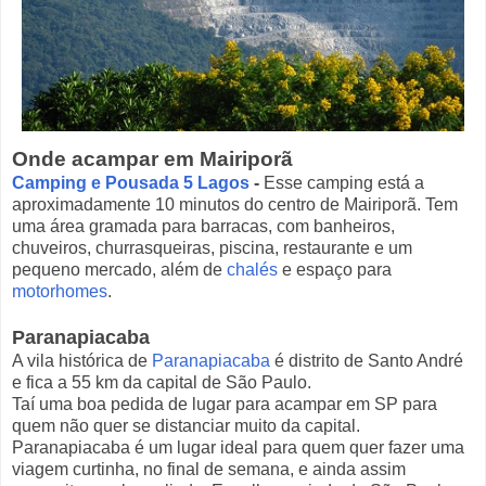
Onde acampar em Mairiporã
Camping e Pousada 5 Lagos
-
Esse camping está a
aproximadamente 10 minutos do centro de Mairiporã. Tem
uma área gramada para barracas, com banheiros,
chuveiros, churrasqueiras, piscina, restaurante e um
pequeno mercado, além de
chalés
e espaço para
motorhomes
.
Paranapiacaba
A vila histórica de
Paranapiacaba
é distrito de Santo André
e fica a 55 km da capital de São Paulo.
Taí uma boa pedida de lugar para acampar em SP para
quem não quer se distanciar muito da capital.
Paranapiacaba é um lugar ideal para quem quer fazer uma
viagem curtinha, no final de semana, e ainda assim